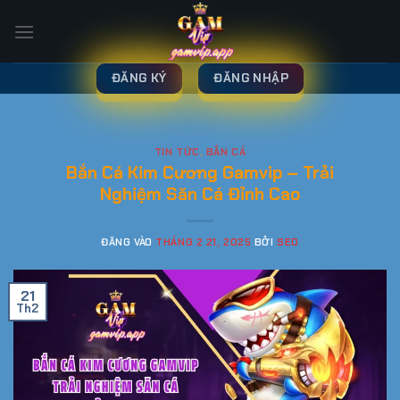
Bỏ
qua
nội
dung
ĐĂNG KÝ
ĐĂNG NHẬP
TIN TỨC
,
BẮN CÁ
Bắn Cá Kim Cương Gamvip – Trải
Nghiệm Săn Cá Đỉnh Cao
ĐĂNG VÀO
THÁNG 2 21, 2025
BỞI
SEO
21
Th2