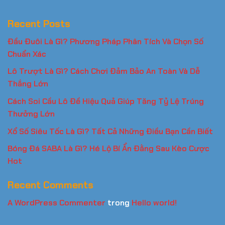
Recent Posts
Đầu Đuôi Là Gì? Phương Pháp Phân Tích Và Chọn Số
Chuẩn Xác
Lô Trượt Là Gì? Cách Chơi Đảm Bảo An Toàn Và Dễ
Thắng Lớn
Cách Soi Cầu Lô Đề Hiệu Quả Giúp Tăng Tỷ Lệ Trúng
Thưởng Lớn
Xổ Số Siêu Tốc Là Gì? Tất Cả Những Điều Bạn Cần Biết
Bóng Đá SABA Là Gì? Hé Lộ Bí Ẩn Đằng Sau Kèo Cược
Hot
Recent Comments
A WordPress Commenter
trong
Hello world!