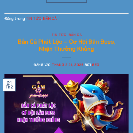
Đăng trong
TIN TỨC
,
BẮN CÁ
TIN TỨC
,
BẮN CÁ
Bắn Cá Phát Lộc – Cơ Hội Săn Boss,
Nhận Thưởng Khủng
ĐĂNG VÀO
THÁNG 2 21, 2025
BỞI
SEO
21
Th2