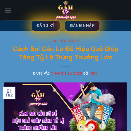
Bỏ
qua
nội
dung
ĐĂNG KÝ
ĐĂNG NHẬP
TIN TỨC
,
XỔ SỐ
Cách Soi Cầu Lô Đề Hiệu Quả Giúp
Tăng Tỷ Lệ Trúng Thưởng Lớn
ĐĂNG VÀO
THÁNG 2 21, 2025
BỞI
SEO
21
Th2