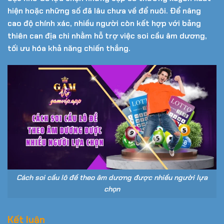
hiện hoặc những số đã lâu chưa về để nuôi. Để nâng
cao độ chính xác, nhiều người còn kết hợp với bảng
thiên can địa chi nhằm hỗ trợ việc soi cầu âm dương,
tối ưu hóa khả năng chiến thắng.
Cách soi cầu lô đề theo âm dương được nhiều người lựa
chọn
Kết luận