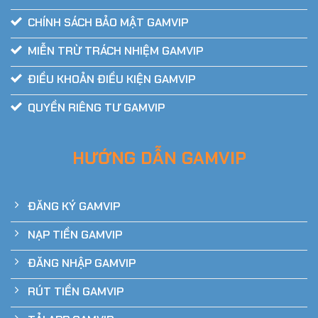
CHÍNH SÁCH BẢO MẬT GAMVIP
MIỄN TRỪ TRÁCH NHIỆM GAMVIP
ĐIỀU KHOẢN ĐIỀU KIỆN GAMVIP
QUYỀN RIÊNG TƯ GAMVIP
HƯỚNG DẪN GAMVIP
ĐĂNG KÝ GAMVIP
NẠP TIỀN GAMVIP
ĐĂNG NHẬP GAMVIP
RÚT TIỀN GAMVIP