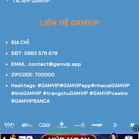
TẢI APP GAMVIP
LIÊN HỆ GAMVIP
ĐỊA CHỈ:
SĐT: 0963 578 678
EMAIL:
contact@gamvip.app
ZIPCODE: 700000
Hashtags: #GAMVIP#GAMVIPapp#nhacaiGAMVIP
#linkGAMVIP #trangchuGAMVIP #GAMVIPcasino
#GAMVIPBANCA