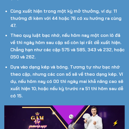
Cùng xuất hiện trong một kỳ mở thưởng, ví dụ: 11
thường đi kèm với 44 hoặc 76 có xu hướng ra cùng
47.
Theo quy luật bạc nhớ, nếu hôm nay một con lô đã
về thì ngày hôm sau cặp số còn lại rất dễ xuất hiện.
Chẳng hạn như các cặp 575 và 585, 343 và 232, hoặc
050 và 262.
Dựa vào dạng kép và bóng. Tương tự như bạc nhớ
theo cặp, nhưng các con số sẽ về theo dạng kép. Ví
dụ, nếu hôm nay có 00 thì ngày mai khả năng cao sẽ
xuất hiện 10; hoặc nếu kỳ trước ra 51 thì hôm sau dễ
có 15.