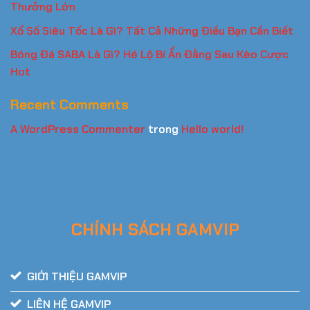
Thưởng Lớn
Xổ Số Siêu Tốc Là Gì? Tất Cả Những Điều Bạn Cần Biết
Bóng Đá SABA Là Gì? Hé Lộ Bí Ẩn Đằng Sau Kèo Cược
Hot
Recent Comments
A WordPress Commenter
trong
Hello world!
CHÍNH SÁCH GAMVIP
GIỚI THIỆU GAMVIP
LIÊN HỆ GAMVIP