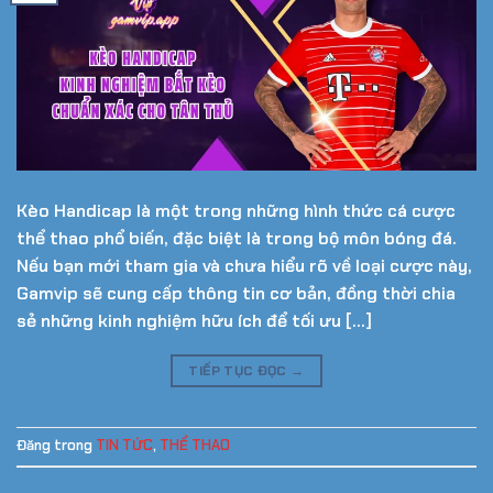
Kèo Handicap là một trong những hình thức cá cược
thể thao phổ biến, đặc biệt là trong bộ môn bóng đá.
Nếu bạn mới tham gia và chưa hiểu rõ về loại cược này,
Gamvip sẽ cung cấp thông tin cơ bản, đồng thời chia
sẻ những kinh nghiệm hữu ích để tối ưu […]
TIẾP TỤC ĐỌC
→
Đăng trong
TIN TỨC
,
THỂ THAO