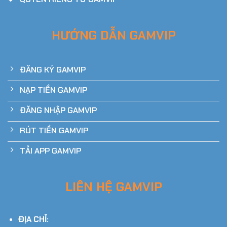
HƯỚNG DẪN GAMVIP
ĐĂNG KÝ GAMVIP
NẠP TIỀN GAMVIP
ĐĂNG NHẬP GAMVIP
RÚT TIỀN GAMVIP
TẢI APP GAMVIP
LIÊN HỆ GAMVIP
ĐỊA CHỈ: