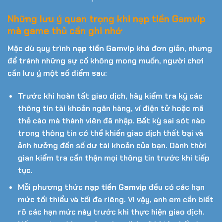
Những lưu ý quan trọng khi nạp tiền Gamvip
mà game thủ cần ghi nhớ
Mặc dù quy trình
nạp tiền Gamvip
khá đơn giản, nhưng
để tránh những sự cố không mong muốn, người chơi
cần lưu ý một số điểm sau:
Trước khi hoàn tất giao dịch, hãy kiểm tra kỹ các
thông tin tài khoản ngân hàng, ví điện tử hoặc mã
thẻ cào mà thành viên đã nhập. Bất kỳ sai sót nào
trong thông tin có thể khiến giao dịch thất bại và
ảnh hưởng đến số dư tài khoản của bạn. Dành thời
gian kiểm tra cẩn thận mọi thông tin trước khi tiếp
tục.
Mỗi phương thức
nạp tiền Gamvip
đều có các hạn
mức tối thiểu và tối đa riêng. Vì vậy, anh em cần biết
rõ các hạn mức này trước khi thực hiện giao dịch.