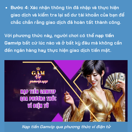
Bước 4:
Xác nhận thông tin đã nhập và thực hiện
giao dịch và kiểm tra lại số dư tài khoản của bạn để
chắc chắn rằng giao dịch đã hoàn tất thành công.
Với phương thức này, người chơi có thể
nạp tiền
Gamvip
bất cứ lúc nào và ở bất kỳ đâu mà không cần
đến ngân hàng hay thực hiện giao dịch tiền mặt.
Nạp tiền Gamvip qua phương thức ví điện tử