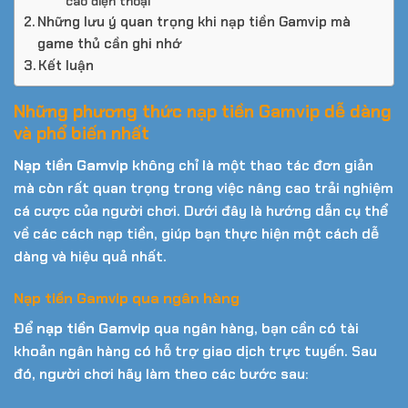
cào điện thoại
Những lưu ý quan trọng khi nạp tiền Gamvip mà
game thủ cần ghi nhớ
Kết luận
Những phương thức nạp tiền Gamvip dễ dàng
và phổ biến nhất
Nạp tiền Gamvip
không chỉ là một thao tác đơn giản
mà còn rất quan trọng trong việc nâng cao trải nghiệm
cá cược của người chơi. Dưới đây là hướng dẫn cụ thể
về các cách nạp tiền, giúp bạn thực hiện một cách dễ
dàng và hiệu quả nhất.
Nạp tiền Gamvip qua ngân hàng
Để
nạp tiền Gamvip
qua ngân hàng, bạn cần có tài
khoản ngân hàng có hỗ trợ giao dịch trực tuyến. Sau
đó, người chơi hãy làm theo các bước sau: