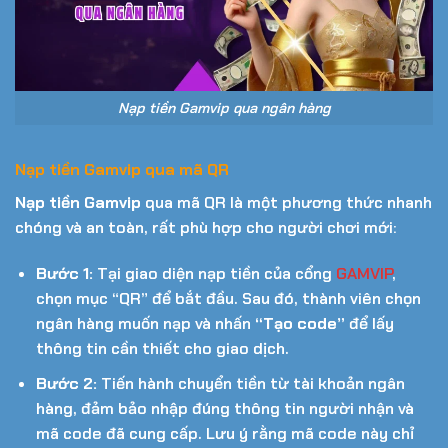
Nạp tiền Gamvip qua ngân hàng
Nạp tiền Gamvip qua mã QR
Nạp tiền Gamvip
qua mã QR là một phương thức nhanh
chóng và an toàn, rất phù hợp cho người chơi mới:
Bước 1:
Tại giao diện nạp tiền của cổng
GAMVIP
,
chọn mục “QR” để bắt đầu. Sau đó, thành viên chọn
ngân hàng muốn nạp và nhấn
“Tạo code”
để lấy
thông tin cần thiết cho giao dịch.
Bước 2:
Tiến hành chuyển tiền từ tài khoản ngân
hàng, đảm bảo nhập đúng thông tin người nhận và
mã code đã cung cấp. Lưu ý rằng mã code này chỉ